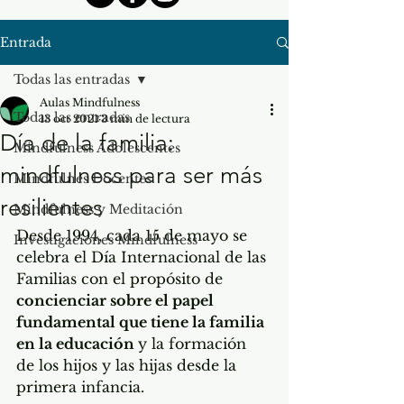
Entrada
Todas las entradas
Aulas Mindfulness
Todas las entradas
13 oct 2021
3 min de lectura
Día de la familia:
Mindfulness Adolescentes
mindfulness para ser más
Mindfulnes Docentes
resilientes
Mindfulness y Meditación
Desde 1994, cada 15 de mayo se 
Investigaciones Mindfulness
celebra el Día Internacional de las 
Familias con el propósito de 
concienciar sobre el papel 
fundamental que tiene la familia 
en la educación 
y la formación 
de los hijos y las hijas desde la 
primera infancia.