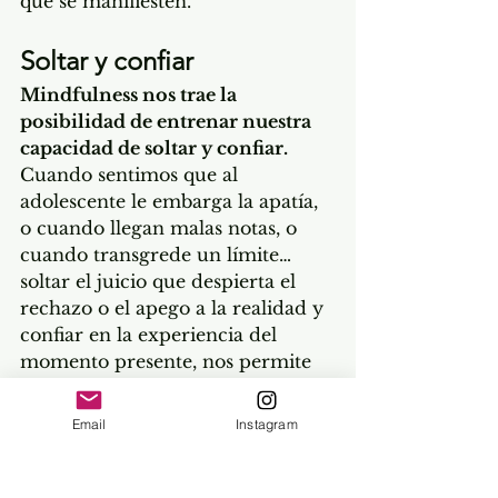
que se manifiesten. 
Soltar y confiar
Mindfulness nos trae la 
posibilidad de entrenar nuestra 
capacidad de soltar y confiar.
Cuando sentimos que al 
adolescente le embarga la apatía, 
o cuando llegan malas notas, o 
cuando transgrede un límite… 
soltar el juicio que despierta el 
rechazo o el apego a la realidad y 
confiar en la experiencia del 
momento presente, nos permite 
entablar una comunicación más 
cercana, en la que se refuerza el 
Email
Instagram
vínculo y en la que podemos 
llegar a acuerdos.