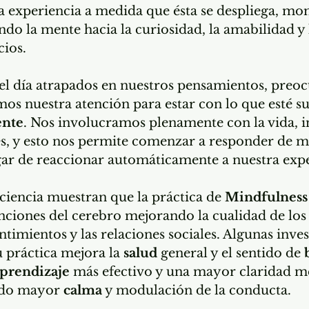
a experiencia a medida que ésta se despliega, mo
o la mente hacia la curiosidad, la amabilidad y 
cios.
 el día atrapados en nuestros pensamientos, preo
mos nuestra atención para estar con lo que esté s
ente
. Nos involucramos plenamente con la vida, i
s, y esto nos permite comenzar a responder de 
ugar de reaccionar automáticamente a nuestra expe
ciencia muestran que la práctica de 
Mindfulness
unciones del cerebro mejorando la cualidad de los
timientos y las relaciones sociales. Algunas inves
práctica mejora la 
salud
 general y el sentido de 
prendizaje
 más efectivo y una mayor claridad men
do mayor 
calma
 y modulación de la conducta.