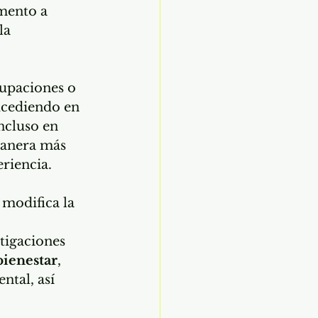
mento a 
la 
cupaciones o 
ucediendo en 
ncluso en 
manera más 
riencia.
 modifica la 
 
tigaciones 
bienestar
, 
tal, así 