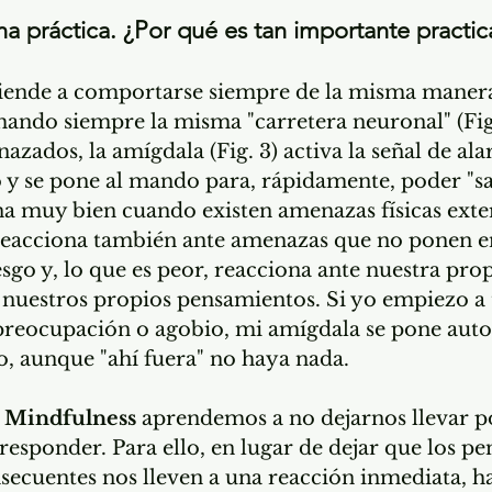
a práctica. ¿Por qué es tan importante practic
iende a comportarse siempre de la misma manera
ando siempre la misma "carretera neuronal" (Fig
zados, la amígdala (Fig. 3) activa la señal de ala
 y se pone al mando para, rápidamente, poder "sa
na muy bien cuando existen amenazas físicas exter
eacciona también ante amenazas que no ponen e
esgo y, lo que es peor, reacciona ante nuestra prop
 nuestros propios pensamientos. Si yo empiezo a 
preocupación o agobio, mi amígdala se pone aut
, aunque "ahí fuera" no haya nada.
 
Mindfulness
 aprendemos a no dejarnos llevar por
 responder. Para ello, en lugar de dejar que los p
secuentes nos lleven a una reacción inmediata, 