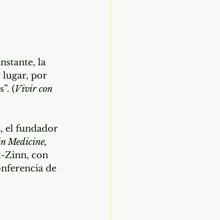
stante, la 
 lugar, por 
”. (
Vivir con 
a
, el fundador 
in Medicine, 
t-Zinn, con 
onferencia de 