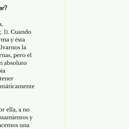
ar?
, 
. 1). Cuando 
rma y ésta 
lvarnos la 
nas, pero el 
n absoluto 
ia 
tener 
omáticamente 
 ella, a no 
ensamientos y 
hacemos una 