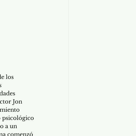
e los 
s 
idades 
octor Jon 
amiento 
 psicológico 
o a un 
rama comenzó 