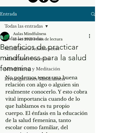
Entrada
Todas las entradas
Aulas Mindfulness
Todas las entradas
13 oct 2021
3 min de lectura
Beneficios de practicar
Mindfulness Adolescentes
mindfulness para la salud
Mindfulnes Docentes
femenina
Mindfulness y Meditación
No podemos tener una buena 
Investigaciones Mindfulness
relación con algo o alguien sin 
realmente conocerlo. Y esto cobra 
vital importancia cuando de lo 
que hablamos es tu propio 
cuerpo. El énfasis en la educación 
de la salud femenina, tanto 
escolar como familiar, del 