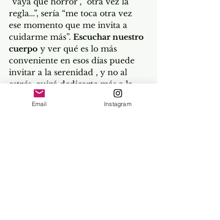
“vaya qué horror", "otra vez la 
regla...”, sería “me toca otra vez 
ese momento que me invita a 
cuidarme más”. 
Escuchar nuestro 
cuerpo
 y ver qué es lo más 
conveniente en esos días puede 
invitar a la serenidad , y no al 
estrés, quizá dedicarte más a la 
lectura o al estudio y dejar esa 
Email
Instagram
marcha que tenías prevista para 
más adelante.
Puedes hacer ejercicio físico, pero 
más moderado y nunca 
posiciones invertidas durante 
largo tiempo, como por ejemplo 
hacemos en yoga. 
Simplemente 
escúchate con atención y 
respóndete con cariño y cuidado.