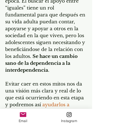
época. El buscar el apoyo entre 
“iguales” tiene un rol 
fundamental para que después en 
su vida adulta puedan contar, 
apoyarse y apoyar a otros en la 
sociedad en la que viven, pero los 
adolescentes siguen necesitando y 
beneficiándose de la relación con 
los adultos. 
Se hace un cambio 
sano de la dependencia a la 
interdependencia
. 
Evitar caer en estos mitos nos da 
una visión más clara y real de lo 
que está ocurriendo en esta etapa 
y podremos así 
ayudarlos a 
crecer y florecer
, en lugar de 
sobrevivir esta etapa como si 
Email
Instagram
fuera un mal trago por el que hay 