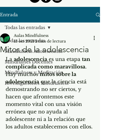
Entrada
Todas las entradas
Aulas Mindfulness
Todas las entradas
13 oct 2021
2 min de lectura
Mitos de la adolescencia
Mindfulness Adolescentes
La 
adolescencia
 es una etapa 
tan 
Mindfulnes Docentes
complicada como maravillosa
. 
Mindfulness y Meditación
Hay muchos 
mitos sobre la 
adolescencia
 que la ciencia está 
Investigaciones Mindfulness
demostrando no ser ciertos, y 
hacen que afrontemos este 
momento vital con una visión 
errónea que no ayuda al 
adolescente ni a la relación que 
los adultos establecemos con ellos.