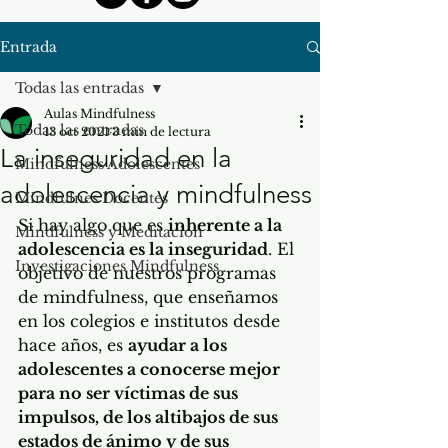
Entrada
Todas las entradas
Aulas Mindfulness
Todas las entradas
13 oct 2021
3 min de lectura
La inseguridad en la
Mindfulness Adolescentes
adolescencia y mindfulness
Mindfulnes Docentes
Si hay algo que es 
inherente a la 
Mindfulness y Meditación
adolescencia es la inseguridad
. El 
Investigaciones Mindfulness
objetivo de nuestros programas 
de mindfulness, que enseñamos 
en los colegios e institutos desde 
hace años, es 
ayudar a los 
adolescentes a conocerse mejor 
para no ser víctimas de sus 
impulsos, de los altibajos de sus 
estados de ánimo y de sus 