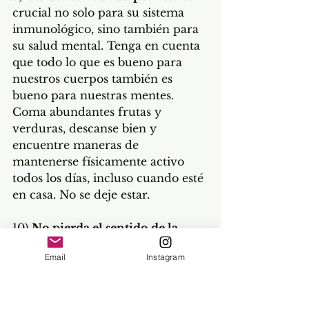
crucial no solo para su sistema 
inmunológico, sino también para 
su salud mental. Tenga en cuenta 
que todo lo que es bueno para 
nuestros cuerpos también es 
bueno para nuestras mentes. 
Coma abundantes frutas y 
verduras, descanse bien y 
encuentre maneras de 
mantenerse físicamente activo 
todos los días, incluso cuando esté 
en casa. No se deje estar.
10) 
No pierda el sentido de la 
perspectiva
. Los tiempos difíciles, 
Email
Instagram
las crisis y los traumas son una 
parte inevitable de la vida. 
Ninguna persona, ninguna 